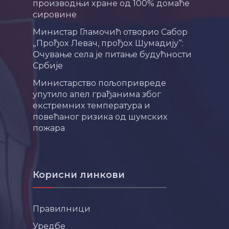
производњи хране од 100% домаће
сировине
Министар Гламочић отворио Сабор
„Прођох Левач, прођох Шумадију“:
Очување села је питање будућности
Србије
Министарство пољопривреде
упутило апел грађанима због
екстремних температура и
повећаног ризика од шумских
пожара
Корисни линкови
Правилници
Уредбе