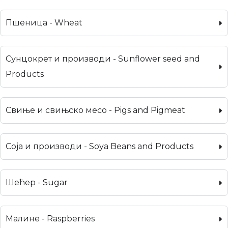
Пшеница - Wheat
Сунцокрет и производи - Sunflower seed and
Products
Свиње и свињско месо - Pigs and Pigmeat
Соја и производи - Soya Beans and Products
Шећер - Sugar
Малине - Raspberries