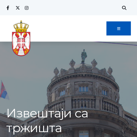
Извештаји са
тржишта