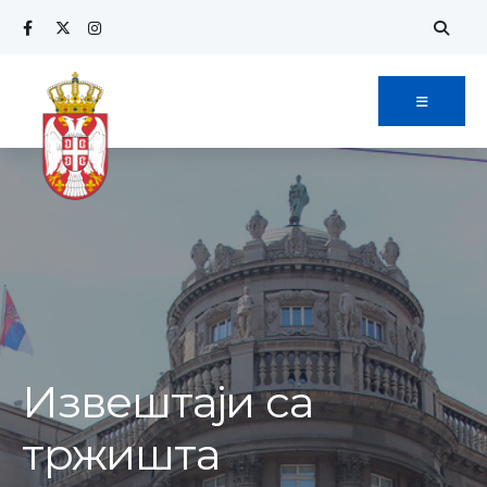
Извештаји са
тржишта