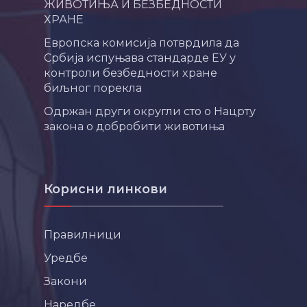
ЖИВОТИЊА И БЕЗБЕДНОСТИ
ХРАНЕ
Европска комисија потврдила да
Србија испуњава стандарде ЕУ у
контроли безбедности хране
биљног порекла
Одржан други округли сто о Нацрту
закона о добробити животиња
Корисни линкови
Правилници
Уредбе
Закони
Наредбе