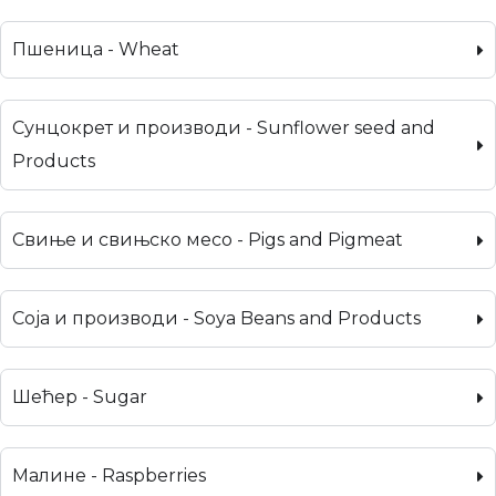
Пшеница - Wheat
Сунцокрет и производи - Sunflower seed and
Products
Свиње и свињско месо - Pigs and Pigmeat
Соја и производи - Soya Beans and Products
Шећер - Sugar
Малине - Raspberries