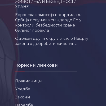
ЖИВОТИЊА И БЕЗБЕДНОСТИ
ХРАНЕ
Европска комисија потврдила да
Србија испуњава стандарде ЕУ у
контроли безбедности хране
биљног порекла
Одржан други округли сто о Нацрту
закона о добробити животиња
Корисни линкови
Правилници
Уредбе
Закони
Наредбе