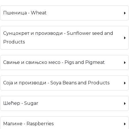
Пшеница - Wheat
Сунцокрет и производи - Sunflower seed and
Products
Свиње и свињско месо - Pigs and Pigmeat
Соја и производи - Soya Beans and Products
Шећер - Sugar
Малине - Raspberries