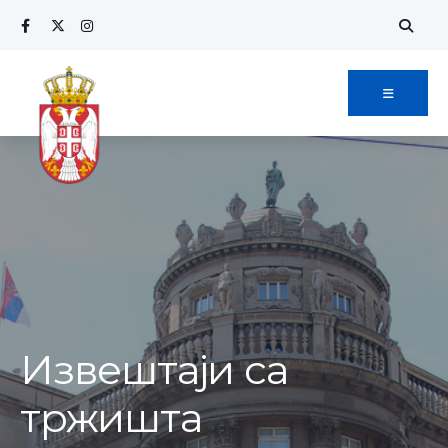
Извештаји са
тржишта