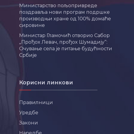
Министарство пољопривреде
поздравља нови програм подршке
производњи хране од 100% домаће
сировине
Министар Гламочић отворио Сабор
„Прођох Левач, прођох Шумадију“:
Очување села је питање будућности
Србије
Корисни линкови
Правилници
Уредбе
Закони
Наредбе