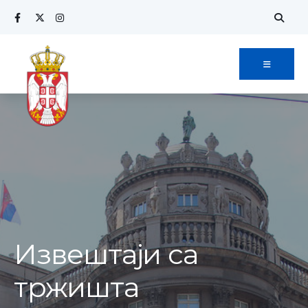
Извештаји са
тржишта