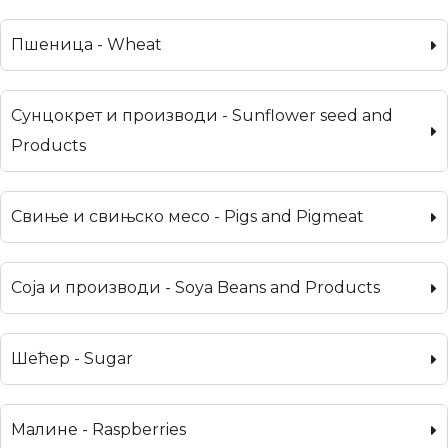
Пшеница - Wheat
Сунцокрет и производи - Sunflower seed and
Products
Свиње и свињско месо - Pigs and Pigmeat
Соја и производи - Soya Beans and Products
Шећер - Sugar
Малине - Raspberries