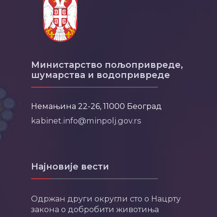
Министарство пољопривреде,
шумарства и водопривреде
Немањина 22-26, 11000 Београд
kabinet.info@minpolj.gov.rs
Најновије вести
Одржан други округли сто о Нацрту
закона о добробити животиња