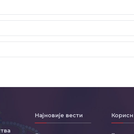
Најновије вести
Корисн
тва