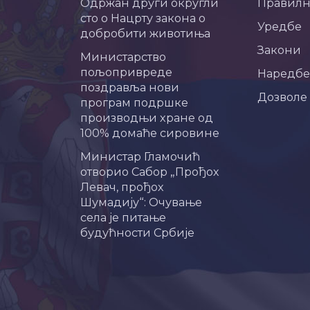
Одржан други округли
Правил
сто о Нацрту закона о
Уредбе
добробити животиња
Закони
Министарство
пољопривреде
Наредбе
поздравља нови
Дозволе
програм подршке
производњи хране од
100% домаће сировине
Министар Гламочић
отворио Сабор „Прођох
Левач, прођох
Шумадију“: Очување
села је питање
будућности Србије