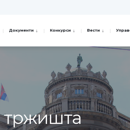
Документи
Конкурси
Вести
Управ
а тржишта