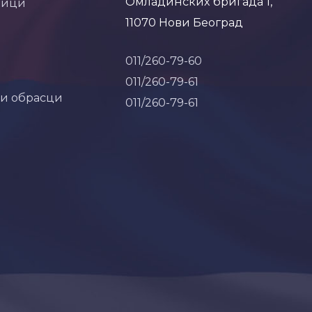
Омладинских бригада 1,
ници
11070 Нови Београд
011/260-79-60
011/260-79-61
 и обрасци
011/260-79-61