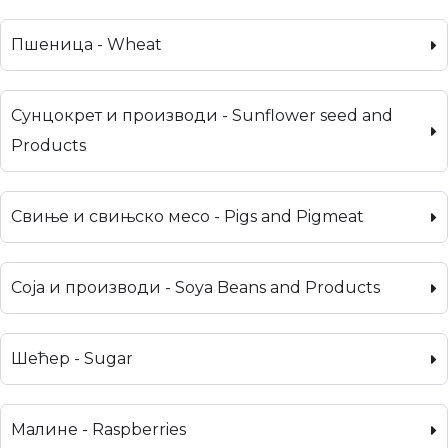
Пшеница - Wheat
Сунцокрет и производи - Sunflower seed and
Products
Свиње и свињско месо - Pigs and Pigmeat
Соја и производи - Soya Beans and Products
Шећер - Sugar
Малине - Raspberries