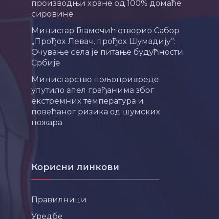
производњи хране од 100% домаће
сировине
Министар Гламочић отворио Сабор
„Прођох Левач, прођох Шумадију“:
Очување села је питање будућности
Србије
Министарство пољопривреде
упутило апел грађанима због
екстремних температура и
повећаног ризика од шумских
пожара
Корисни линкови
Правилници
Уредбе