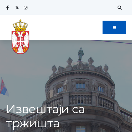
Извештаји са
тржишта