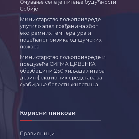
Очување села је питање будућности
Србије
Министарство пољопривреде
упутило апел грађанима због
екстремних температура и
повећаног ризика од шумских
пожара
Министарство пољопривреде и
предузеће СИГМА ЦРВЕНКА
обезбедили 250 хиљада литара
дезинфекционих средстава за
сузбијање болести животиња
Корисни линкови
Правилници