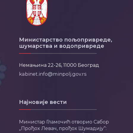
Министарство пољопривреде,
шумарства и водопривреде
Немањина 22-26, 11000 Београд
kabinet.info@minpolj.gov.rs
Најновије вести
Министар Гламочић отворио Сабор
„Прођох Левач, прођох Шумадију“: