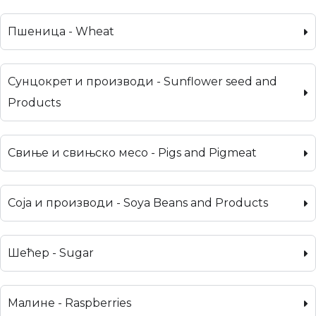
Пшеница - Wheat
Сунцокрет и производи - Sunflower seed and
Products
Свиње и свињско месо - Pigs and Pigmeat
Соја и производи - Soya Beans and Products
Шећер - Sugar
Малине - Raspberries