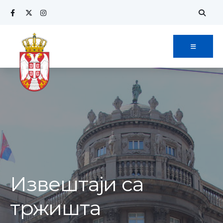
Извештаји са
тржишта