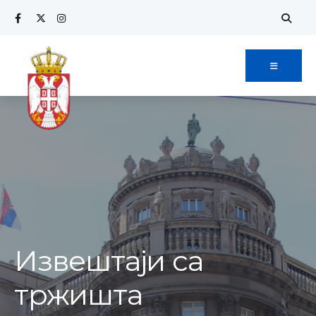
Извештаји са
тржишта