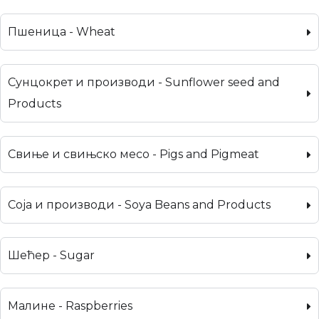
Пшеница - Wheat
Сунцокрет и производи - Sunflower seed and
Products
Свиње и свињско месо - Pigs and Pigmeat
Соја и производи - Soya Beans and Products
Шећер - Sugar
Малине - Raspberries