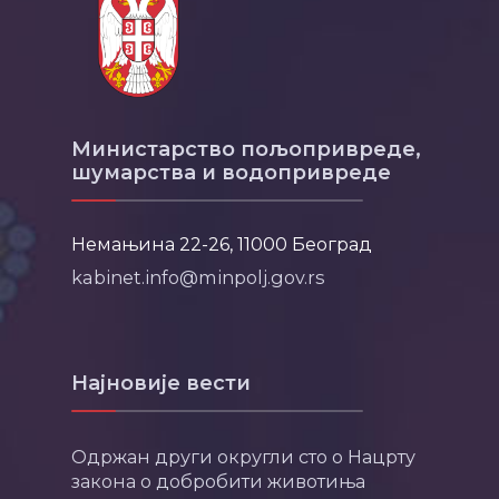
Министарство пољопривреде,
шумарства и водопривреде
Немањина 22-26, 11000 Београд
kabinet.info@minpolj.gov.rs
Најновије вести
Одржан други округли сто о Нацрту
закона о добробити животиња