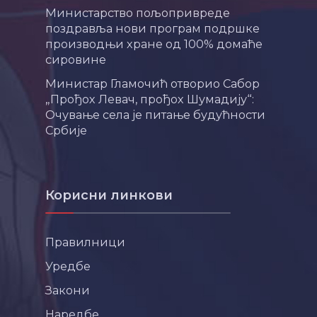
Министарство пољопривреде
поздравља нови програм подршке
производњи хране од 100% домаће
сировине
Министар Гламочић отворио Сабор
„Прођох Левач, прођох Шумадију“:
Очување села је питање будућности
Србије
Корисни линкови
Правилници
Уредбе
Закони
Наредбе