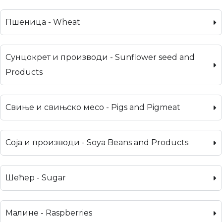
Пшеница - Wheat
Сунцокрет и производи - Sunflower seed and
Products
Свиње и свињско месо - Pigs and Pigmeat
Соја и производи - Soya Beans and Products
Шећер - Sugar
Малине - Raspberries