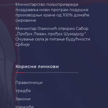
Министарство пољопривреде
поздравља нови програм подршке
производњи хране од 100% домаће
сировине
Министар Гламочић отворио Сабор
„Прођох Левач, прођох Шумадију“:
Очување села је питање будућности
Србије
Корисни линкови
Правилници
Уредбе
Закони
Наредбе