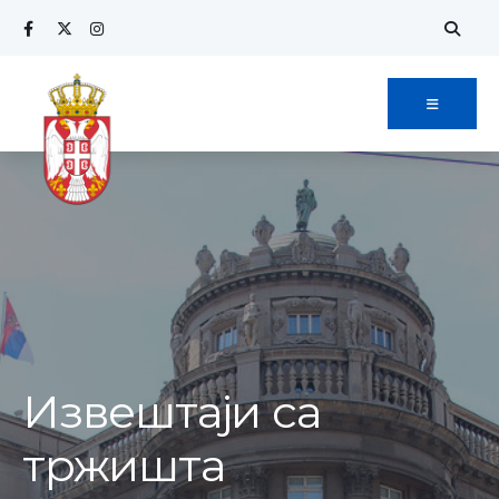
Извештаји са
тржишта