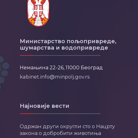
Министарство пољопривреде,
шумарства и водопривреде
Немањина 22-26, 11000 Београд
kabinet.info@minpolj.gov.rs
Најновије вести
Одржан други округли сто о Нацрту
закона о добробити животиња