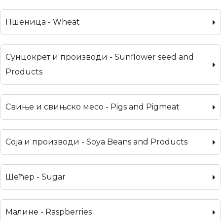
Пшеница - Wheat
Сунцокрет и производи - Sunflower seed and
Products
Свиње и свињско месо - Pigs and Pigmeat
Соја и производи - Soya Beans and Products
Шећер - Sugar
Малине - Raspberries