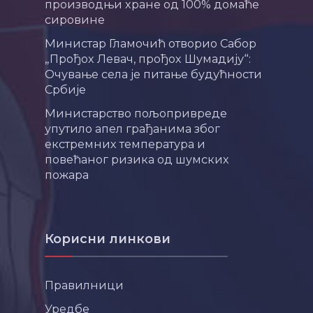
производњи хране од 100% домаће
сировине
Министар Гламочић отворио Сабор
„Прођох Левач, прођох Шумадију“:
Очување села је питање будућности
Србије
Министарство пољопривреде
упутило апел грађанима због
екстремних температура и
повећаног ризика од шумских
пожара
Корисни линкови
Правилници
Уредбе