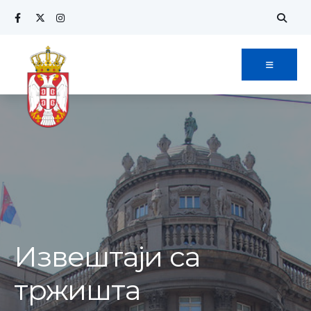
Извештаји са
тржишта