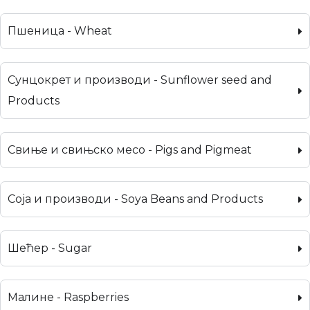
Пшеница - Wheat
Сунцокрет и производи - Sunflower seed and
Products
Свиње и свињско месо - Pigs and Pigmeat
Соја и производи - Soya Beans and Products
Шећер - Sugar
Малине - Raspberries