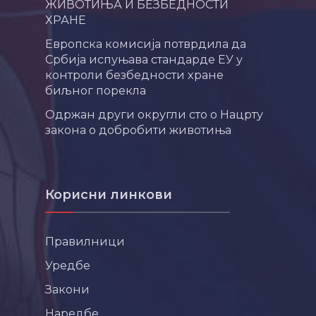
ЖИВОТИЊА И БЕЗБЕДНОСТИ
ХРАНЕ
Европска комисија потврдила да
Србија испуњава стандарде ЕУ у
контроли безбедности хране
биљног порекла
Одржан други округли сто о Нацрту
закона о добробити животиња
Корисни линкови
Правилници
Уредбе
Закони
Наредбе