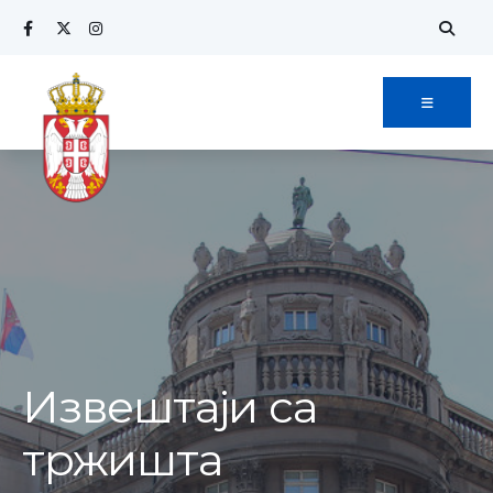
Извештаји са
тржишта