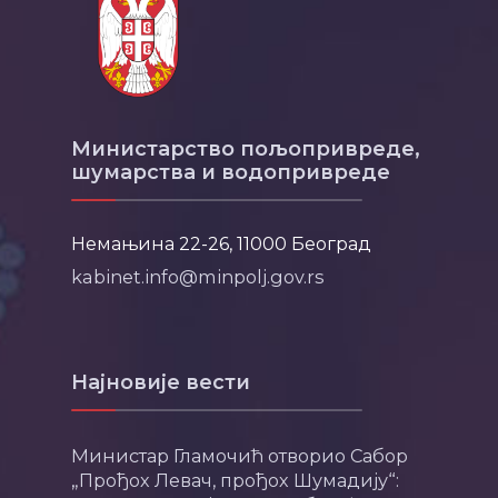
Министарство пољопривреде,
шумарства и водопривреде
Немањина 22-26, 11000 Београд
kabinet.info@minpolj.gov.rs
Најновије вести
Министар Гламочић отворио Сабор
„Прођох Левач, прођох Шумадију“: