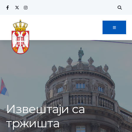
Извештаји са
тржишта