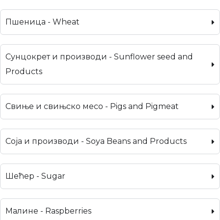
Пшеница - Wheat
Сунцокрет и производи - Sunflower seed and
Products
Свиње и свињско месо - Pigs and Pigmeat
Соја и производи - Soya Beans and Products
Шећер - Sugar
Малине - Raspberries