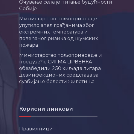
Очување села је питање будућности
Србије
Министарство пољопривреде
упутило апел грађанима због
екстремних температура и
повећаног ризика од шумских
пожара
Министарство пољопривреде и
предузеће СИГМА ЦРВЕНКА
обезбедили 250 хиљада литара
дезинфекционих средстава за
сузбијање болести животиња
Корисни линкови
Правилници