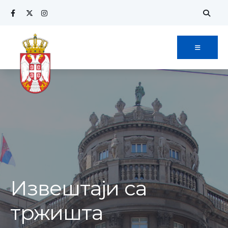
Извештаји са
тржишта