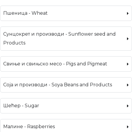
Пшеница - Wheat
Сунцокрет и производи - Sunflower seed and
Products
Свиње и свињско месо - Pigs and Pigmeat
Соја и производи - Soya Beans and Products
Шећер - Sugar
Малине - Raspberries