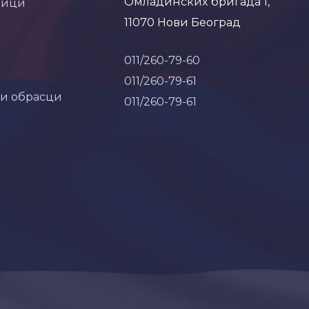
Омладинских бригада 1,
ници
11070 Нови Београд
011/260-79-60
011/260-79-61
 и обрасци
011/260-79-61