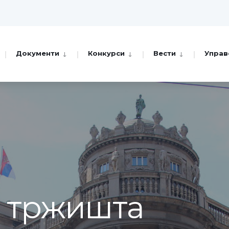
Документи
Конкурси
Вести
Управ
а тржишта