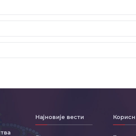
Најновије вести
Корисн
тва