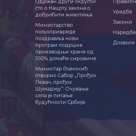
Одржан други округли
Правил
сто о Нацрту закона о
Уредбе
добробити животиња
Закони
Министарство
пољопривреде
Наредбе
поздравља нови
Дозволе
програм подршке
производњи хране од
100% домаће сировине
Министар Гламочић
отворио Сабор „Прођох
Левач, прођох
Шумадију“: Очување
села је питање
будућности Србије