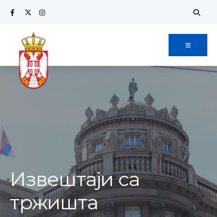
Извештаји са
тржишта