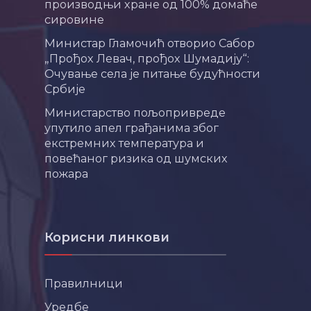
производњи хране од 100% домаће
сировине
Министар Гламочић отворио Сабор
„Прођох Левач, прођох Шумадију“:
Очување села је питање будућности
Србије
Министарство пољопривреде
упутило апел грађанима због
екстремних температура и
повећаног ризика од шумских
пожара
Корисни линкови
Правилници
Уредбе