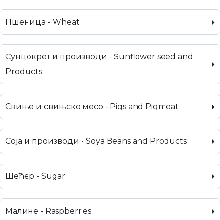
Пшеница - Wheat
Сунцокрет и производи - Sunflower seed and
Products
Свиње и свињско месо - Pigs and Pigmeat
Соја и производи - Soya Beans and Products
Шећер - Sugar
Малине - Raspberries