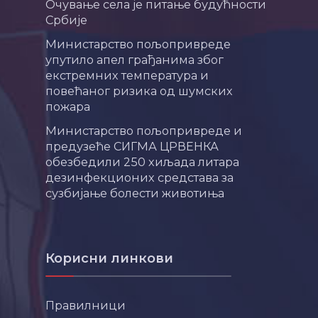
Очување села је питање будућности
Србије
Министарство пољопривреде
упутило апел грађанима због
екстремних температура и
повећаног ризика од шумских
пожара
Министарство пољопривреде и
предузеће СИГМА ЦРВЕНКА
обезбедили 250 хиљада литара
дезинфекционих средстава за
сузбијање болести животиња
Корисни линкови
Правилници