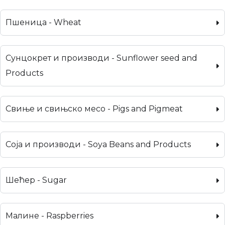
Пшеница - Wheat
Сунцокрет и производи - Sunflower seed and
Products
Свиње и свињско месо - Pigs and Pigmeat
Соја и производи - Soya Beans and Products
Шећер - Sugar
Малине - Raspberries