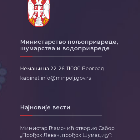
Министарство пољопривреде,
шумарства и водопривреде
Немањина 22-26, 11000 Београд
kabinet.info@minpolj.gov.rs
Најновије вести
Министар Гламочић отворио Сабор
„Прођох Левач, прођох Шумадију“: