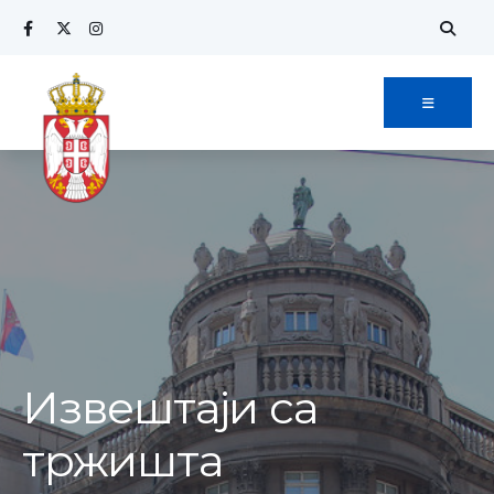
Извештаји са
тржишта