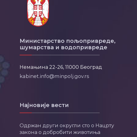
Министарство пољопривреде,
шумарства и водопривреде
Немањина 22-26, 11000 Београд
kabinet.info@minpolj.gov.rs
Најновије вести
Одржан други округли сто о Нацрту
закона о добробити животиња