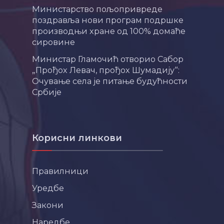
Министарство пољопривреде
поздравља нови програм подршке
производњи хране од 100% домаће
сировине
Министар Гламочић отворио Сабор
„Прођох Левач, прођох Шумадију“:
Очување села је питање будућности
Србије
Корисни линкови
Правилници
Уредбе
Закони
Наредбе