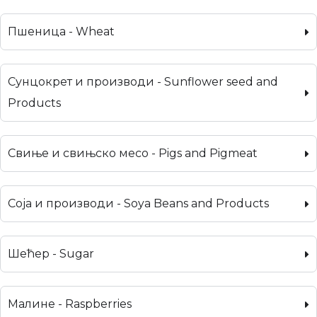
Пшеница - Wheat
Сунцокрет и производи - Sunflower seed and
Products
Свиње и свињско месо - Pigs and Pigmeat
Соја и производи - Soya Beans and Products
Шећер - Sugar
Малине - Raspberries