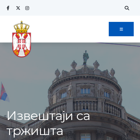
Извештаји са
тржишта