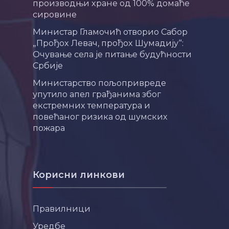
производњи хране од 100% домаће
сировине
Министар Гламочић отворио Сабор
„Прођох Левач, прођох Шумадију“:
Очување села је питање будућности
Србије
Министарство пољопривреде
упутило апел грађанима због
екстремних температура и
повећаног ризика од шумских
пожара
Корисни линкови
Правилници
Уредбе