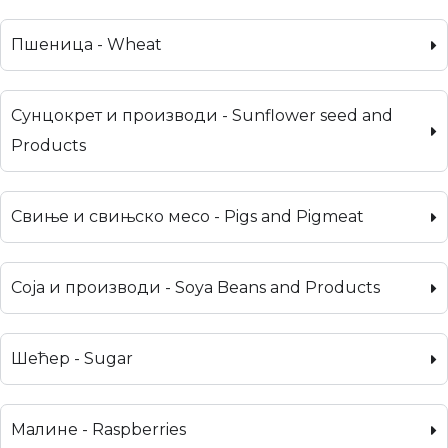
Пшеница - Wheat
Сунцокрет и производи - Sunflower seed and
Products
Свиње и свињско месо - Pigs and Pigmeat
Соја и производи - Soya Beans and Products
Шећер - Sugar
Малине - Raspberries