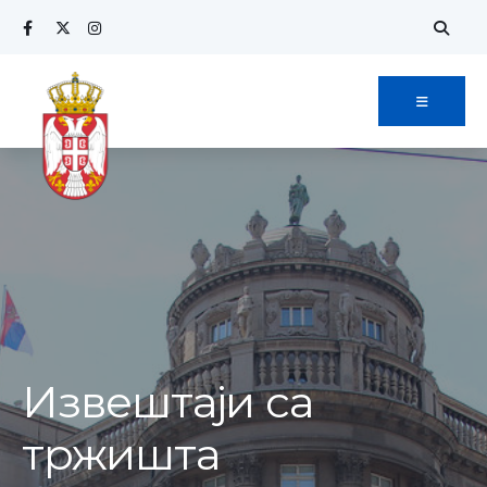
Извештаји са
тржишта