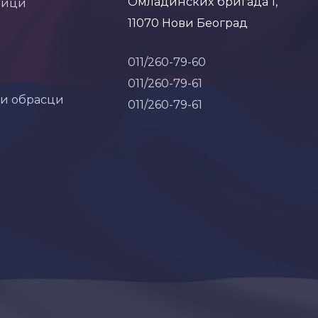
Омладинских бригада 1,
ници
11070 Нови Београд
011/260-79-60
011/260-79-61
 и обрасци
011/260-79-61