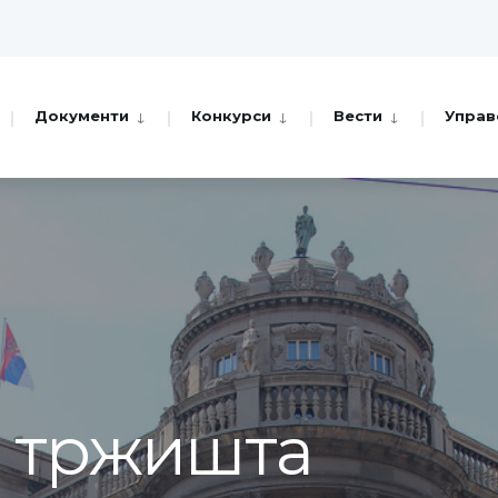
Документи
Конкурси
Вести
Управ
а тржишта