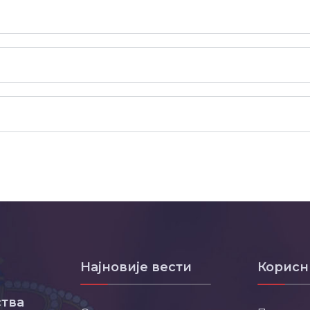
Најновије вести
Корисн
тва