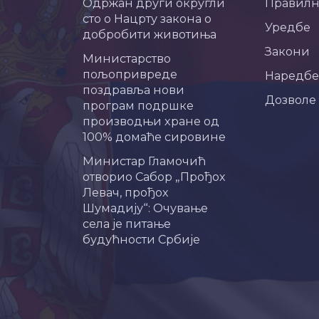
Одржан други округли
Правил
сто о Нацрту закона о
Уредбе
добробити животиња
Закони
Министарство
пољопривреде
Наредбе
поздравља нови
Дозволе
програм подршке
производњи хране од
100% домаће сировине
Министар Гламочић
отворио Сабор „Прођох
Левач, прођох
Шумадију“: Очување
села је питање
будућности Србије