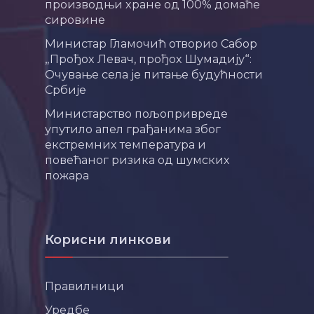
производњи хране од 100% домаће
сировине
Министар Гламочић отворио Сабор
„Прођох Левач, прођох Шумадију“:
Очување села је питање будућности
Србије
Министарство пољопривреде
упутило апел грађанима због
екстремних температура и
повећаног ризика од шумских
пожара
Корисни линкови
Правилници
Уредбе