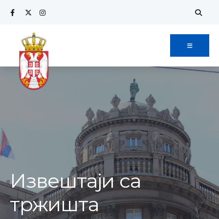
Извештаји са
тржишта