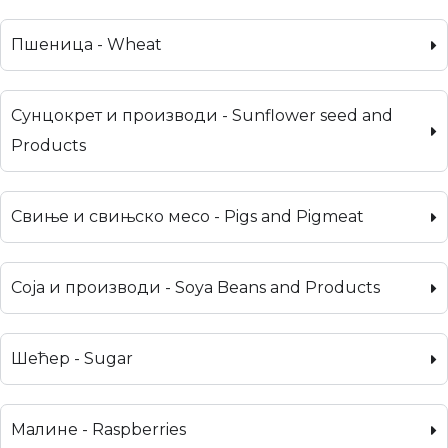
Пшеница - Wheat
Сунцокрет и производи - Sunflower seed and
Products
Свиње и свињско месо - Pigs and Pigmeat
Соја и производи - Soya Beans and Products
Шећер - Sugar
Малине - Raspberries