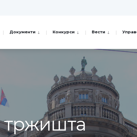
Документи
Конкурси
Вести
Управ
а тржишта