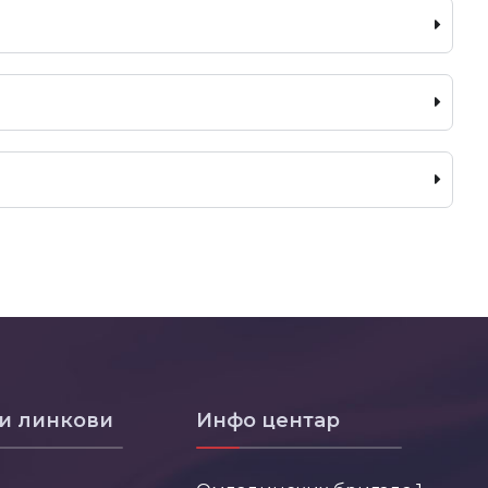
и линкови
Инфо центар