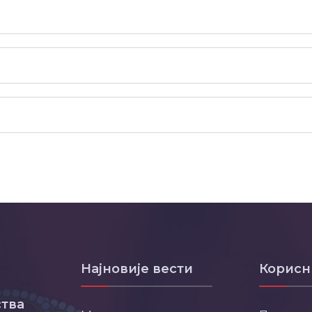
Најновије вести
Корисн
тва