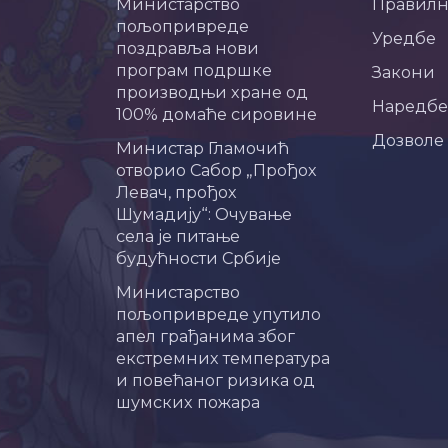
Министарство
Правил
пољопривреде
Уредбе
поздравља нови
програм подршке
Закони
производњи хране од
Наредбе
100% домаће сировине
Дозволе
Министар Гламочић
отворио Сабор „Прођох
Левач, прођох
Шумадију“: Очување
села је питање
будућности Србије
Министарство
пољопривреде упутило
апел грађанима због
екстремних температура
и повећаног ризика од
шумских пожара