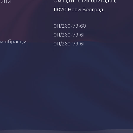
Омладинских бригада 1,
ници
11070 Нови Београд
011/260-79-60
011/260-79-61
 и обрасци
011/260-79-61