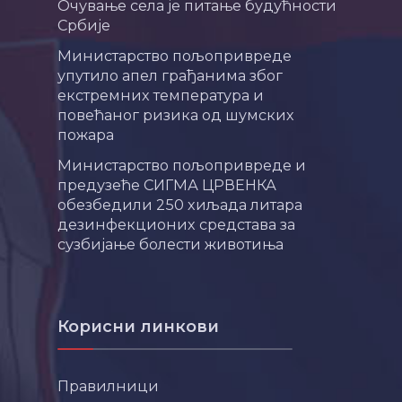
Очување села је питање будућности
Србије
Министарство пољопривреде
упутило апел грађанима због
екстремних температура и
повећаног ризика од шумских
пожара
Министарство пољопривреде и
предузеће СИГМА ЦРВЕНКА
обезбедили 250 хиљада литара
дезинфекционих средстава за
сузбијање болести животиња
Корисни линкови
Правилници