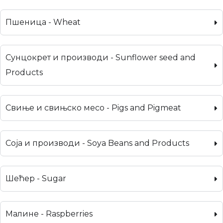
Пшеница - Wheat
Сунцокрет и производи - Sunflower seed and
Products
Свиње и свињско месо - Pigs and Pigmeat
Соја и производи - Soya Beans and Products
Шећер - Sugar
Малине - Raspberries