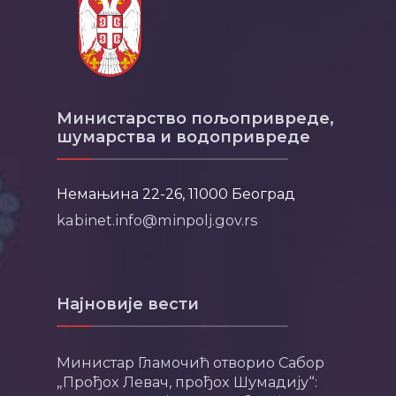
Министарство пољопривреде,
шумарства и водопривреде
Немањина 22-26, 11000 Београд
kabinet.info@minpolj.gov.rs
Најновије вести
Министар Гламочић отворио Сабор
„Прођох Левач, прођох Шумадију“: