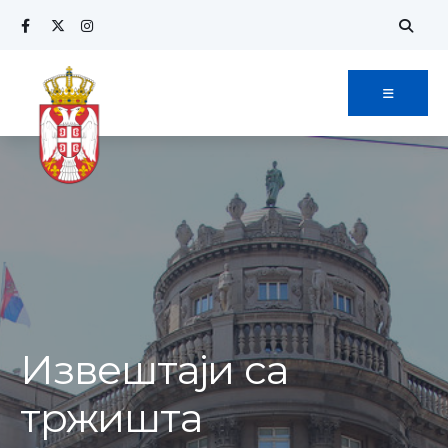
Извештаји са
тржишта