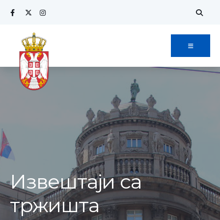
Извештаји са
тржишта