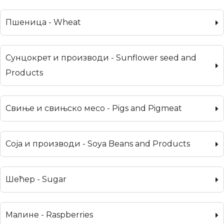
Пшеница - Wheat
Сунцокрет и производи - Sunflower seed and
Products
Свиње и свињско месо - Pigs and Pigmeat
Соја и производи - Soya Beans and Products
Шећер - Sugar
Малине - Raspberries