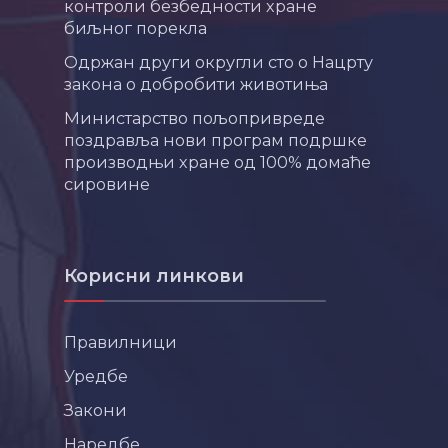
контроли безбедности хране
биљног порекла
Одржан други округли сто о Нацрту
закона о добробити животиња
Министарство пољопривреде
поздравља нови програм подршке
производњи хране од 100% домаће
сировине
Корисни линкови
Правилници
Уредбе
Закони
Наредбе