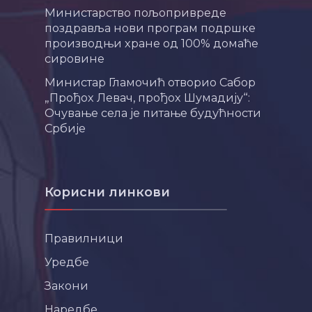
Министарство пољопривреде
поздравља нови програм подршке
производњи хране од 100% домаће
сировине
Министар Гламочић отворио Сабор
„Прођох Левач, прођох Шумадију“:
Очување села је питање будућности
Србије
Корисни линкови
Правилници
Уредбе
Закони
Наредбе