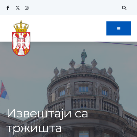
Извештаји са
тржишта