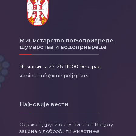
Министарство пољопривреде,
шумарства и водопривреде
Немањина 22-26, 11000 Београд
kabinet.info@minpolj.gov.rs
Најновије вести
Одржан други округли сто о Нацрту
закона о добробити животиња