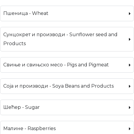
Пшеница - Wheat
Сунцокрет и производи - Sunflower seed and
Products
Свиње и свињско месо - Pigs and Pigmeat
Соја и производи - Soya Beans and Products
Шећер - Sugar
Малине - Raspberries