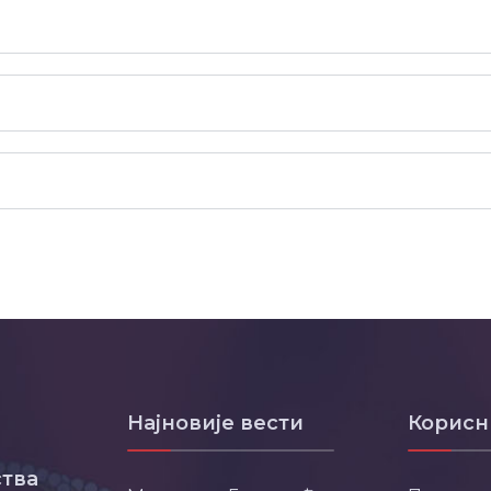
Најновије вести
Корисн
тва