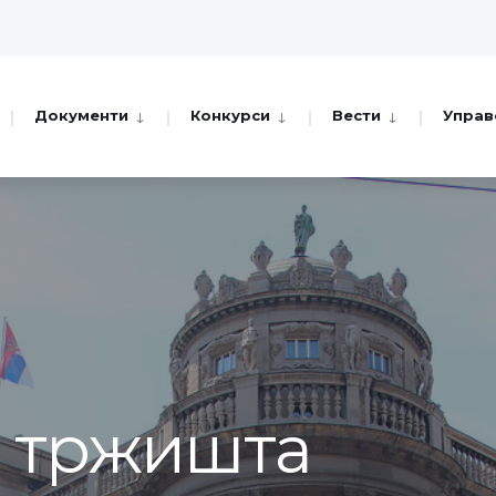
Документи
Конкурси
Вести
Управ
а тржишта