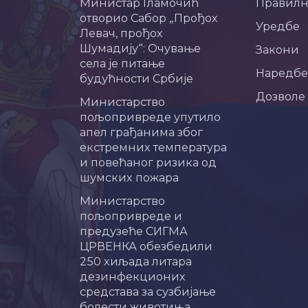
Министар Гламочић
Правил
отворио Сабор „Прођох
Уредбе
Левач, прођох
Шумадију“: Очување
Закони
села је питање
Наредбе
будућности Србије
Дозволе
Министарство
пољопривреде упутило
апел грађанима због
екстремних температура
и повећаног ризика од
шумских пожара
Министарство
пољопривреде и
предузеће СИГМА
ЦРВЕНКА обезбедили
250 хиљада литара
дезинфекционих
средстава за сузбијање
болести животиња