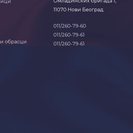
Омладинских бригада 1,
ници
11070 Нови Београд
011/260-79-60
011/260-79-61
 и обрасци
011/260-79-61