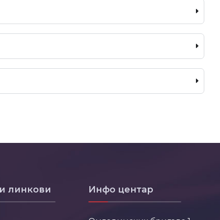
и линкови
Инфо центар