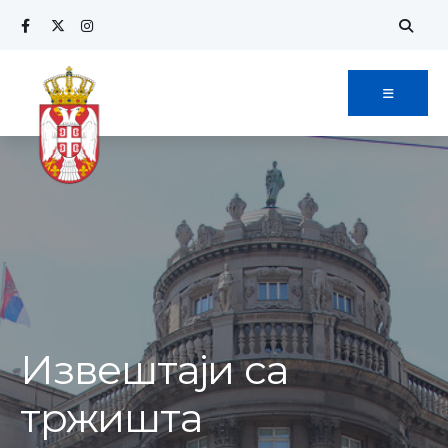
Извештаји са
тржишта