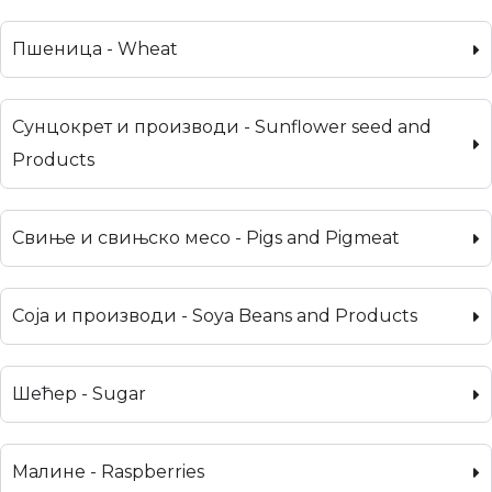
Пшеница - Wheat
Сунцокрет и производи - Sunflower seed and
Products
Свиње и свињско месо - Pigs and Pigmeat
Соја и производи - Soya Beans and Products
Шећер - Sugar
Малине - Raspberries