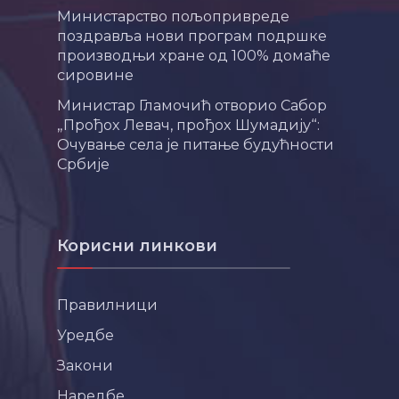
Министарство пољопривреде
поздравља нови програм подршке
производњи хране од 100% домаће
сировине
Министар Гламочић отворио Сабор
„Прођох Левач, прођох Шумадију“:
Очување села је питање будућности
Србије
Корисни линкови
Правилници
Уредбе
Закони
Наредбе