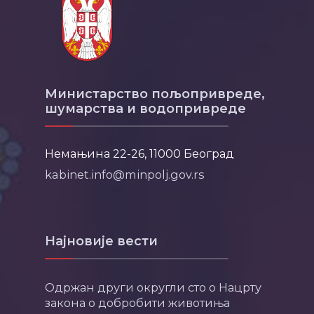
Министарство пољопривреде,
шумарства и водопривреде
Немањина 22-26, 11000 Београд
kabinet.info@minpolj.gov.rs
Најновије вести
Одржан други округли сто о Нацрту
закона о добробити животиња