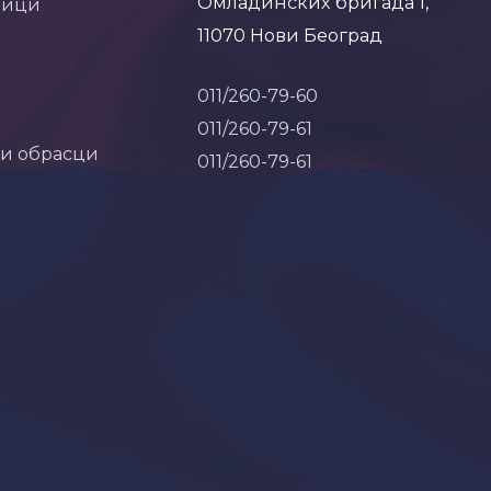
Омладинских бригада 1,
ници
11070 Нови Београд
011/260-79-60
011/260-79-61
 и обрасци
011/260-79-61