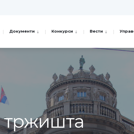
Документи
Конкурси
Вести
Управ
а тржишта