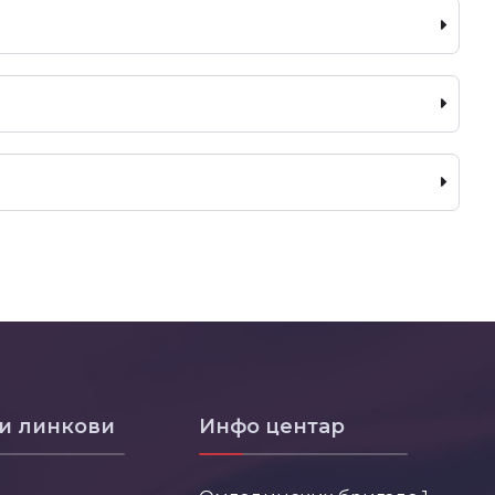
и линкови
Инфо центар