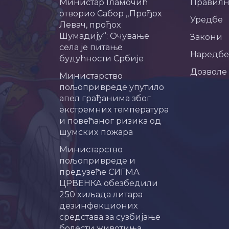
Министар Гламочић
Правил
отворио Сабор „Прођох
Уредбе
Левач, прођох
Шумадију“: Очување
Закони
села је питање
Наредбе
будућности Србије
Дозволе
Министарство
пољопривреде упутило
апел грађанима због
екстремних температура
и повећаног ризика од
шумских пожара
Министарство
пољопривреде и
предузеће СИГМА
ЦРВЕНКА обезбедили
250 хиљада литара
дезинфекционих
средстава за сузбијање
болести животиња