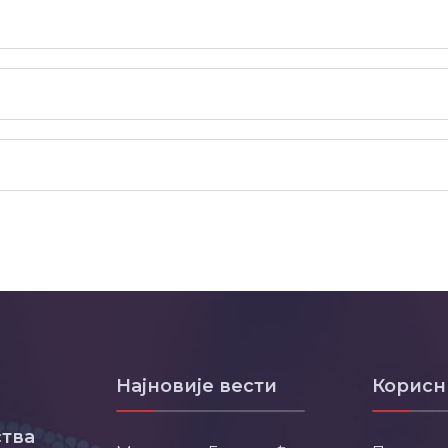
Најновије вести
Корисн
тва