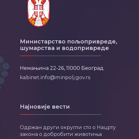
Министарство пољопривреде,
шумарства и водопривреде
Немањина 22-26, 11000 Београд
kabinet.info@minpolj.gov.rs
Најновије вести
Одржан други округли сто о Нацрту
закона о добробити животиња