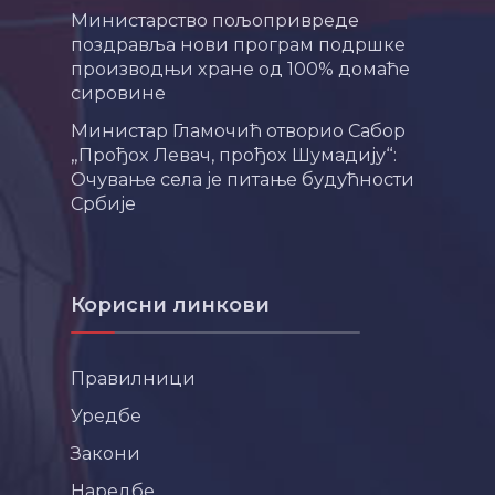
Министарство пољопривреде
поздравља нови програм подршке
производњи хране од 100% домаће
сировине
Министар Гламочић отворио Сабор
„Прођох Левач, прођох Шумадију“:
Очување села је питање будућности
Србије
Корисни линкови
Правилници
Уредбе
Закони
Наредбе