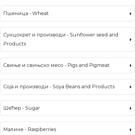
Пшеница - Wheat
Сунцокрет и производи - Sunflower seed and
Products
Свиње и свињско месо - Pigs and Pigmeat
Соја и производи - Soya Beans and Products
Шећер - Sugar
Малине - Raspberries