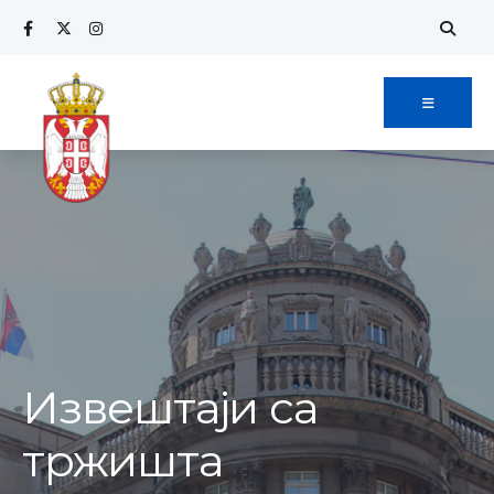
Извештаји са
тржишта