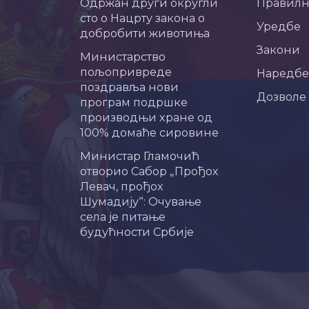
Одржан други округли
Правил
сто о Нацрту закона о
Уредбе
добробити животиња
Закони
Министарство
пољопривреде
Наредбе
поздравља нови
Дозволе
програм подршке
производњи хране од
100% домаће сировине
Министар Гламочић
отворио Сабор „Прођох
Левач, прођох
Шумадију“: Очување
села је питање
будућности Србије