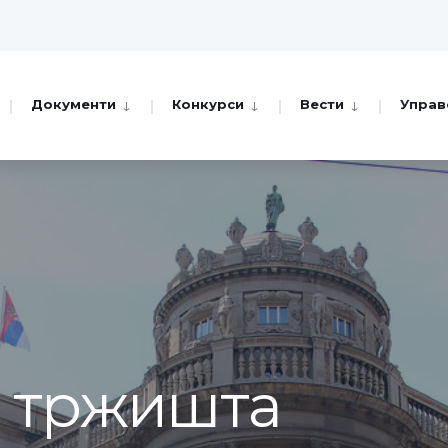
Документи
Конкурси
Вести
Управ
а тржишта