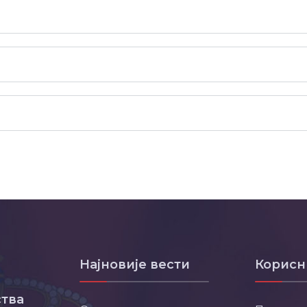
Најновије вести
Корисн
тва