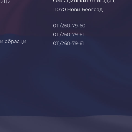
Омладинских бригада 1,
ници
11070 Нови Београд
011/260-79-60
011/260-79-61
 и обрасци
011/260-79-61