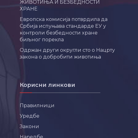
ЖИВОТИЊА И БЕЗБЕДНОСТИ
ХРАНЕ
Европска комисија потврдила да
Србија испуњава стандарде ЕУ у
контроли безбедности хране
биљног порекла
Одржан други округли сто о Нацрту
закона о добробити животиња
Корисни линкови
Правилници
Уредбе
Закони
Наредбе