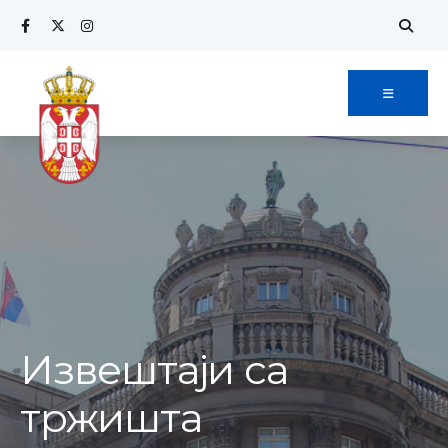
Извештаји са
тржишта