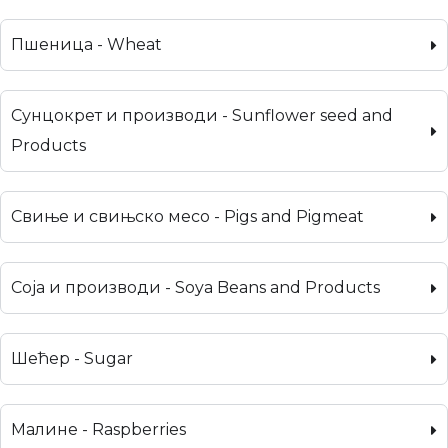
Пшеница - Wheat
Сунцокрет и производи - Sunflower seed and
Products
Свиње и свињско месо - Pigs and Pigmeat
Соја и производи - Soya Beans and Products
Шећер - Sugar
Малине - Raspberries