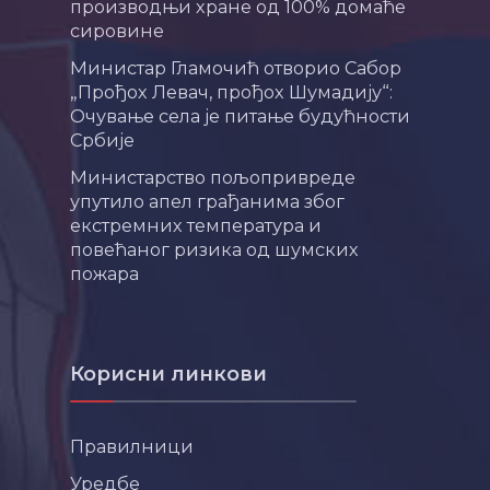
производњи хране од 100% домаће
сировине
Министар Гламочић отворио Сабор
„Прођох Левач, прођох Шумадију“:
Очување села је питање будућности
Србије
Министарство пољопривреде
упутило апел грађанима због
екстремних температура и
повећаног ризика од шумских
пожара
Корисни линкови
Правилници
Уредбе