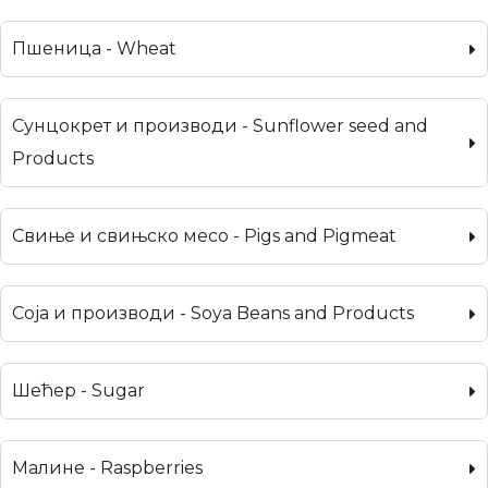
Пшеница - Wheat
Сунцокрет и производи - Sunflower seed and
Products
Свиње и свињско месо - Pigs and Pigmeat
Соја и производи - Soya Beans and Products
Шећер - Sugar
Малине - Raspberries