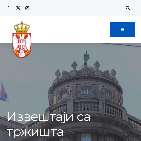
Извештаји са
тржишта