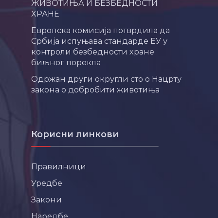
ЖИВОТИЊА И БЕЗБЕДНОСТИ
ХРАНЕ
Европска комисија потврдила да
Србија испуњава стандарде ЕУ у
контроли безбедности хране
биљног порекла
Одржан други округли сто о Нацрту
закона о добробити животиња
Корисни линкови
Правилници
Уредбе
Закони
Наредбе