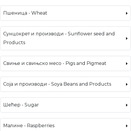
Пшеница - Wheat
Сунцокрет и производи - Sunflower seed and
Products
Свиње и свињско месо - Pigs and Pigmeat
Соја и производи - Soya Beans and Products
Шећер - Sugar
Малине - Raspberries