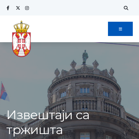
Извештаји са
тржишта