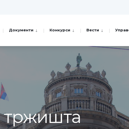
Документи
Конкурси
Вести
Управ
а тржишта