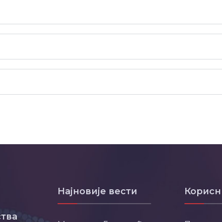
Најновије вести
Корисн
тва