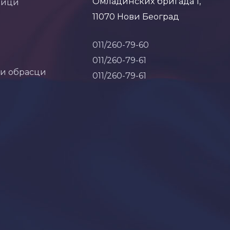
Омладинских бригада 1,
ници
11070 Нови Београд
011/260-79-60
011/260-79-61
 и обрасци
011/260-79-61