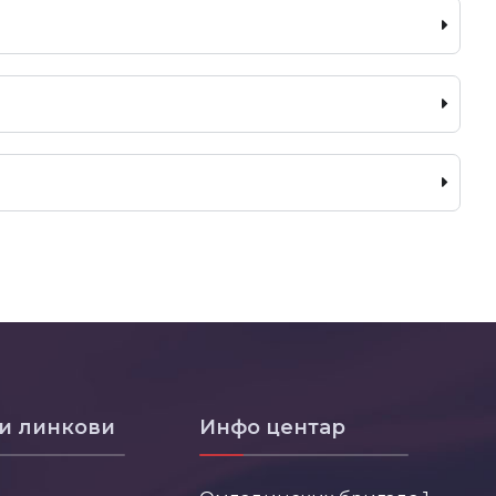
и линкови
Инфо центар