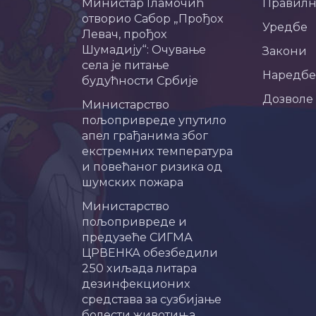
Министар Гламочић
Правил
отворио Сабор „Прођох
Уредбе
Левач, прођох
Шумадију“: Очување
Закони
села је питање
Наредбе
будућности Србије
Дозволе
Министарство
пољопривреде упутило
апел грађанима због
екстремних температура
и повећаног ризика од
шумских пожара
Министарство
пољопривреде и
предузеће СИГМА
ЦРВЕНКА обезбедили
250 хиљада литара
дезинфекционих
средстава за сузбијање
болести животиња