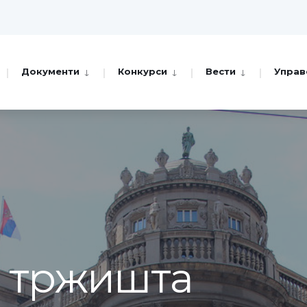
Документи
Конкурси
Вести
Управ
а тржишта