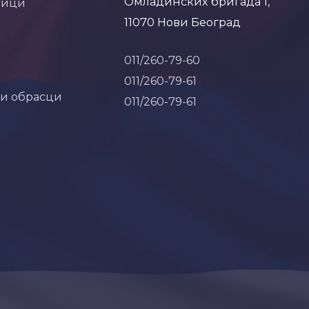
Омладинских бригада 1,
ници
11070 Нови Београд
011/260-79-60
011/260-79-61
 и обрасци
011/260-79-61