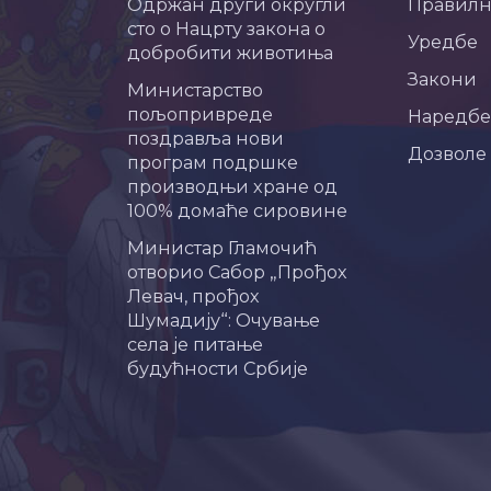
Одржан други округли
Правил
сто о Нацрту закона о
Уредбе
добробити животиња
Закони
Министарство
пољопривреде
Наредбе
поздравља нови
Дозволе
програм подршке
производњи хране од
100% домаће сировине
Министар Гламочић
отворио Сабор „Прођох
Левач, прођох
Шумадију“: Очување
села је питање
будућности Србије