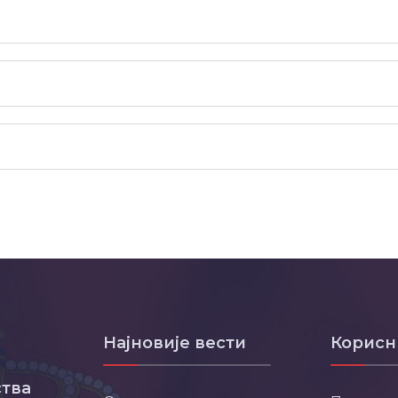
Најновије вести
Корисн
тва