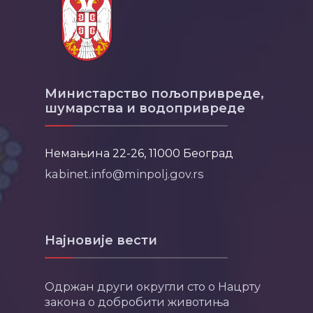
Министарство пољопривреде,
шумарства и водопривреде
Немањина 22-26, 11000 Београд
kabinet.info@minpolj.gov.rs
Најновије вести
Одржан други округли сто о Нацрту
закона о добробити животиња