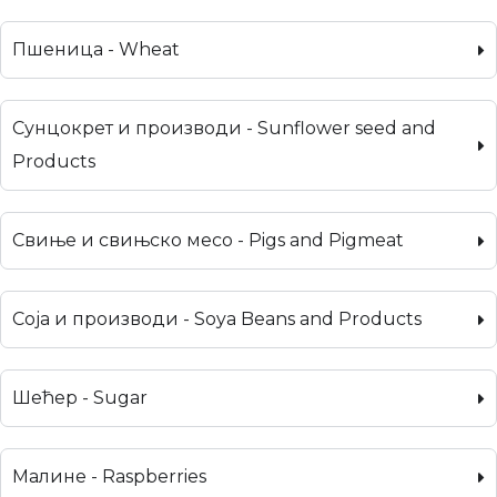
Пшеница - Wheat
Сунцокрет и производи - Sunflower seed and
Products
Свиње и свињско месо - Pigs and Pigmeat
Соја и производи - Soya Beans and Products
Шећер - Sugar
Малине - Raspberries