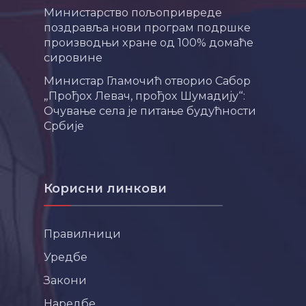
Министарство пољопривреде
поздравља нови програм подршке
производњи хране од 100% домаће
сировине
Министар Гламочић отворио Сабор
„Прођох Левач, прођох Шумадију“:
Очување села је питање будућности
Србије
Корисни линкови
Правилници
Уредбе
Закони
Наредбе