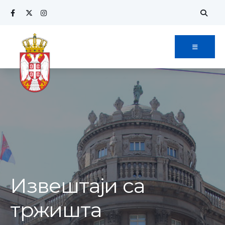
Извештаји са
тржишта