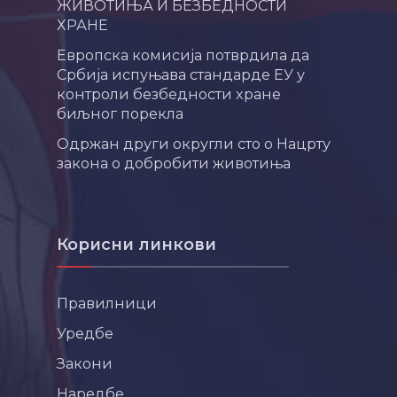
ЖИВОТИЊА И БЕЗБЕДНОСТИ
ХРАНЕ
Европска комисија потврдила да
Србија испуњава стандарде ЕУ у
контроли безбедности хране
биљног порекла
Одржан други округли сто о Нацрту
закона о добробити животиња
Корисни линкови
Правилници
Уредбе
Закони
Наредбе