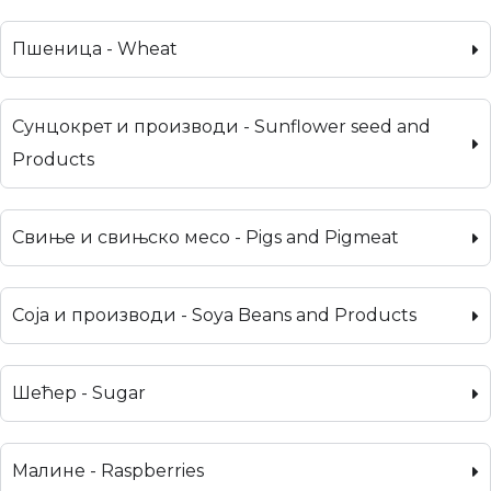
Пшеница - Wheat
Сунцокрет и производи - Sunflower seed and
Products
Свиње и свињско месо - Pigs and Pigmeat
Соја и производи - Soya Beans and Products
Шећер - Sugar
Малине - Raspberries