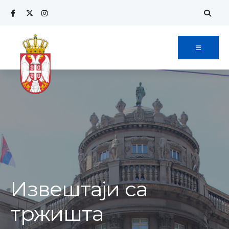
Извештаји са
тржишта