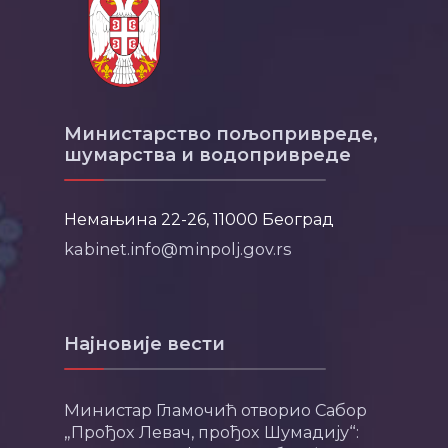
Министарство пољопривреде,
шумарства и водопривреде
Немањина 22-26, 11000 Београд
kabinet.info@minpolj.gov.rs
Најновије вести
Министар Гламочић отворио Сабор
„Прођох Левач, прођох Шумадију“: