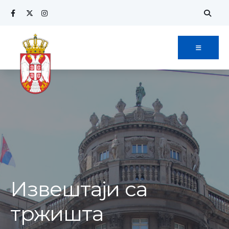
Извештаји са
тржишта