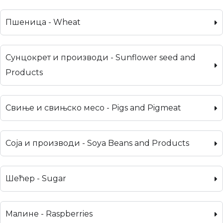
Пшеница - Wheat
Сунцокрет и производи - Sunflower seed and
Products
Свиње и свињско месо - Pigs and Pigmeat
Соја и производи - Soya Beans and Products
Шећер - Sugar
Малине - Raspberries