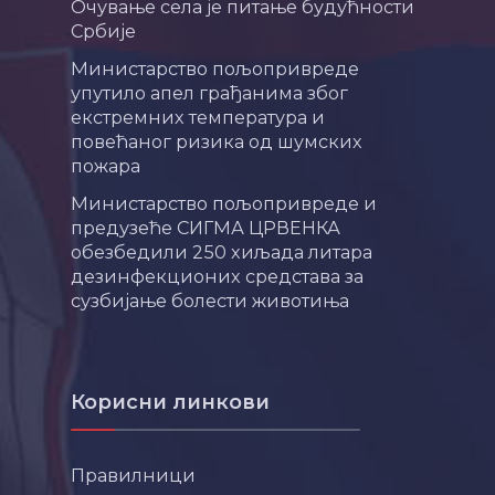
Очување села је питање будућности
Србије
Министарство пољопривреде
упутило апел грађанима због
екстремних температура и
повећаног ризика од шумских
пожара
Министарство пољопривреде и
предузеће СИГМА ЦРВЕНКА
обезбедили 250 хиљада литара
дезинфекционих средстава за
сузбијање болести животиња
Корисни линкови
Правилници