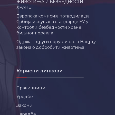
ЖИВОТИЊА И БЕЗБЕДНОСТИ
ХРАНЕ
Европска комисија потврдила да
Србија испуњава стандарде ЕУ у
контроли безбедности хране
биљног порекла
Одржан други округли сто о Нацрту
закона о добробити животиња
Корисни линкови
Правилници
Уредбе
Закони
Наредбе