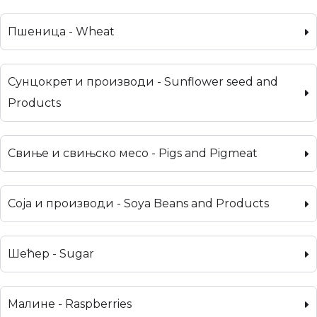
Пшеница - Wheat
Сунцокрет и производи - Sunflower seed and
Products
Свиње и свињско месо - Pigs and Pigmeat
Соја и производи - Soya Beans and Products
Шећер - Sugar
Малине - Raspberries