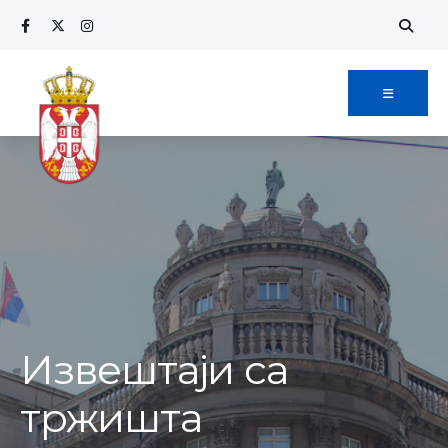
Извештаји са
тржишта