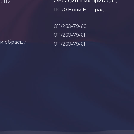
Омладинских бригада 1,
ници
11070 Нови Београд
011/260-79-60
011/260-79-61
 и обрасци
011/260-79-61