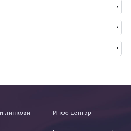
и линкови
Инфо центар