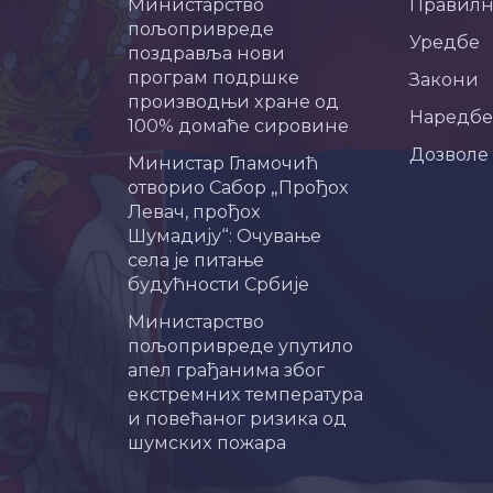
Министарство
Правил
пољопривреде
Уредбе
поздравља нови
програм подршке
Закони
производњи хране од
Наредбе
100% домаће сировине
Дозволе
Министар Гламочић
отворио Сабор „Прођох
Левач, прођох
Шумадију“: Очување
села је питање
будућности Србије
Министарство
пољопривреде упутило
апел грађанима због
екстремних температура
и повећаног ризика од
шумских пожара