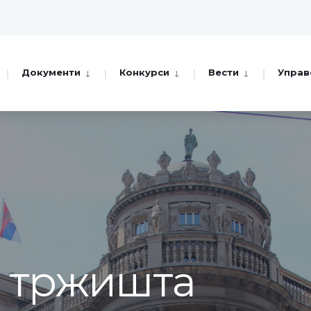
Документи
Конкурси
Вести
Управ
а тржишта