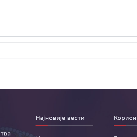
Најновије вести
Корисн
тва