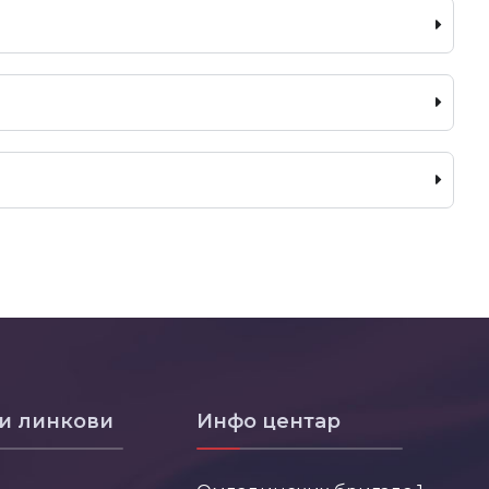
и линкови
Инфо центар