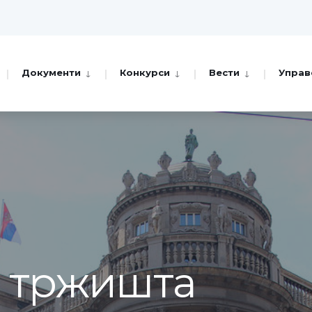
Документи
Конкурси
Вести
Управ
а тржишта