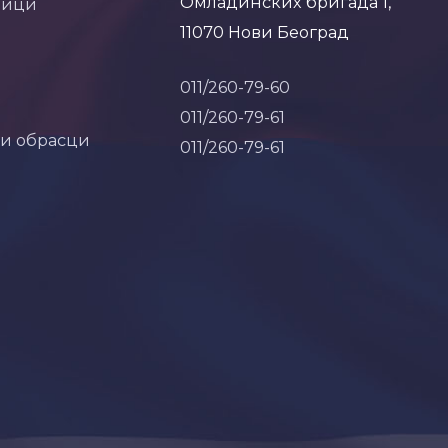
Омладинских бригада 1,
ници
11070 Нови Београд
011/260-79-60
011/260-79-61
 и обрасци
011/260-79-61