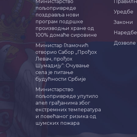
Министарство
Правил
пољопривреде
Уредбе
поздравља нови
програм подршке
Закони
производњи хране од
Наредбе
100% домаће сировине
Дозволе
Министар Гламочић
отворио Сабор „Прођох
Левач, прођох
Шумадију“: Очување
села је питање
будућности Србије
Министарство
пољопривреде упутило
апел грађанима због
екстремних температура
и повећаног ризика од
шумских пожара