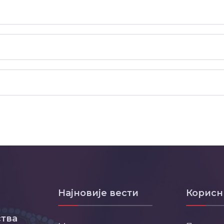
Најновије вести
Корисн
тва