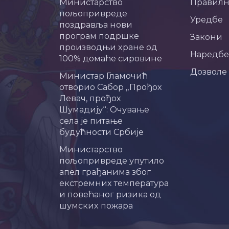
Министарство
Правил
пољопривреде
Уредбе
поздравља нови
програм подршке
Закони
производњи хране од
Наредбе
100% домаће сировине
Дозволе
Министар Гламочић
отворио Сабор „Прођох
Левач, прођох
Шумадију“: Очување
села је питање
будућности Србије
Министарство
пољопривреде упутило
апел грађанима због
екстремних температура
и повећаног ризика од
шумских пожара