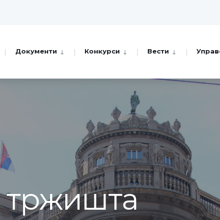
Документи
Конкурси
Вести
Управ
а тржишта