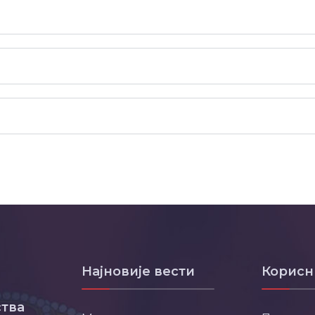
Најновије вести
Корисн
тва