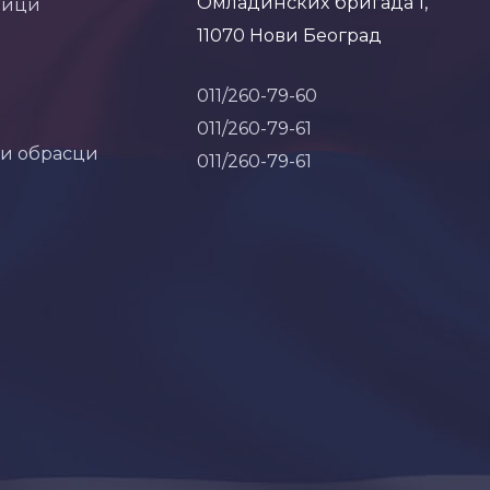
Омладинских бригада 1,
ници
11070 Нови Београд
011/260-79-60
011/260-79-61
 и обрасци
011/260-79-61