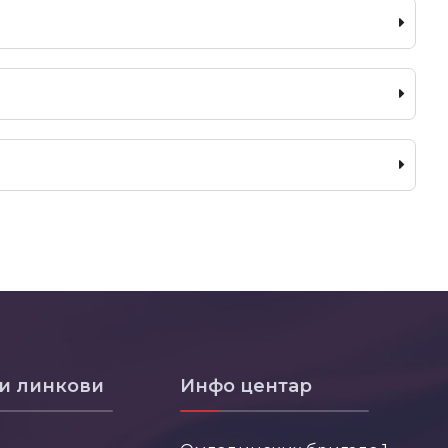
и линкови
Инфо центар