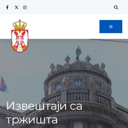
Извештаји са
тржишта