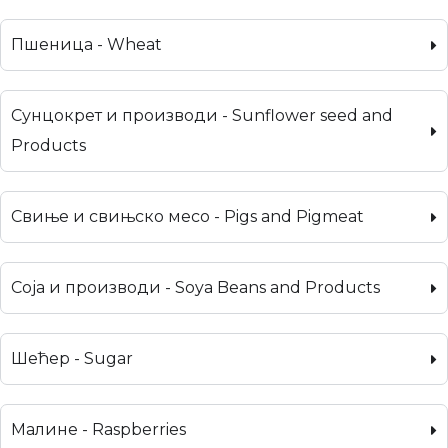
Пшеница - Wheat
Сунцокрет и производи - Sunflower seed and
Products
Свиње и свињско месо - Pigs and Pigmeat
Соја и производи - Soya Beans and Products
Шећер - Sugar
Малине - Raspberries