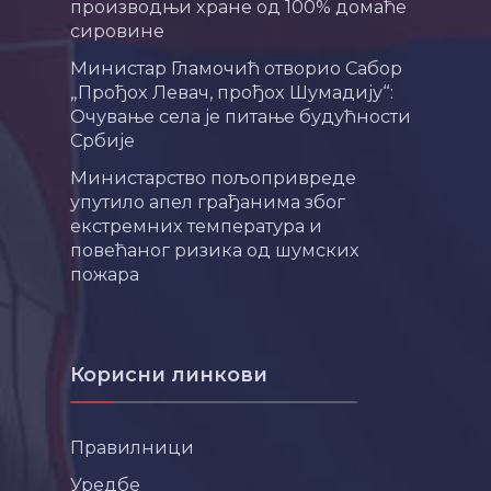
производњи хране од 100% домаће
сировине
Министар Гламочић отворио Сабор
„Прођох Левач, прођох Шумадију“:
Очување села је питање будућности
Србије
Министарство пољопривреде
упутило апел грађанима због
екстремних температура и
повећаног ризика од шумских
пожара
Корисни линкови
Правилници
Уредбе