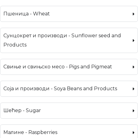
Пшеница - Wheat
Сунцокрет и производи - Sunflower seed and
Products
Свиње и свињско месо - Pigs and Pigmeat
Соја и производи - Soya Beans and Products
Шећер - Sugar
Малине - Raspberries