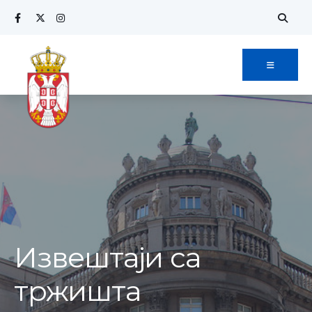
Извештаји са
тржишта