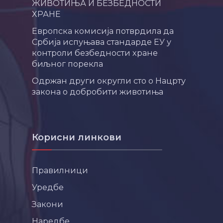
ЖИВОТИЊА И БЕЗБЕДНОСТИ
ХРАНЕ
Европска комисија потврдила да
Србија испуњава стандарде ЕУ у
контроли безбедности хране
биљног порекла
Одржан други округли сто о Нацрту
закона о добробити животиња
Корисни линкови
Правилници
Уредбе
Закони
Наредбе