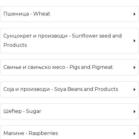
Пшеница - Wheat
Сунцокрет и производи - Sunflower seed and
Products
Свиње и свињско месо - Pigs and Pigmeat
Соја и производи - Soya Beans and Products
Шећер - Sugar
Малине - Raspberries