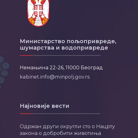
Министарство пољопривреде,
шумарства и водопривреде
Немањина 22-26, 11000 Београд
kabinet.info@minpolj.gov.rs
Најновије вести
Одржан други округли сто о Нацрту
закона о добробити животиња