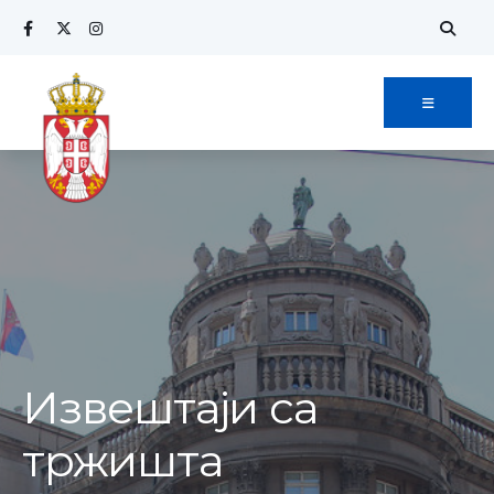
Извештаји са
тржишта