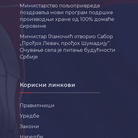
Министарство пољопривреде
поздравља нови програм подршке
производњи хране од 100% домаће
сировине
Министар Гламочић отворио Сабор
„Прођох Левач, прођох Шумадију“:
Очување села је питање будућности
Србије
Корисни линкови
Правилници
Уредбе
Закони
Наредбе