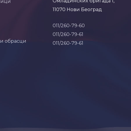
Омладинских бригада 1,
ници
11070 Нови Београд
011/260-79-60
011/260-79-61
 и обрасци
011/260-79-61