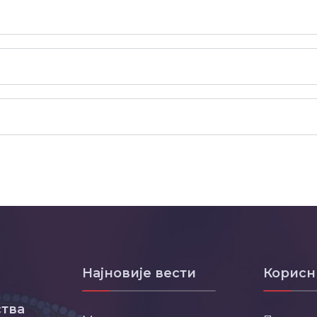
Најновије вести
Корисн
тва