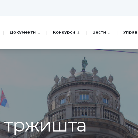
Документи
Конкурси
Вести
Управ
а тржишта