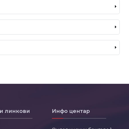
и линкови
Инфо центар