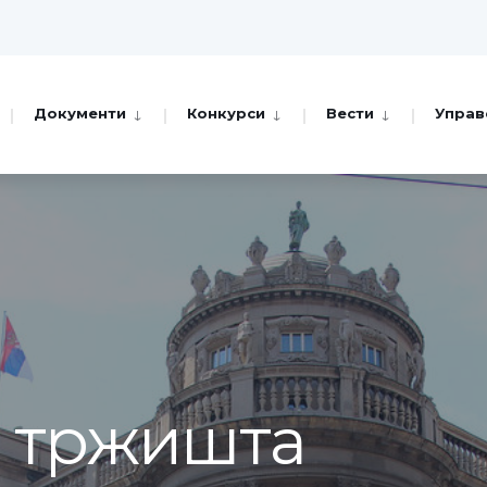
Документи
Конкурси
Вести
Управ
а тржишта