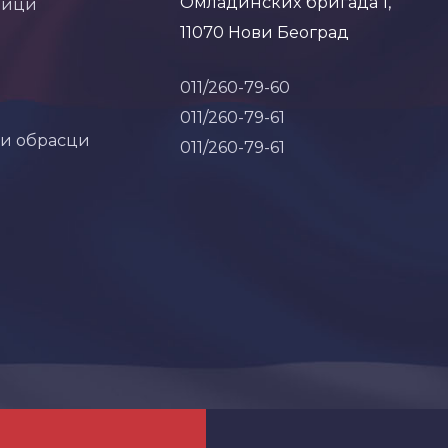
Омладинских бригада 1,
ници
11070 Нови Београд
011/260-79-60
011/260-79-61
 и обрасци
011/260-79-61