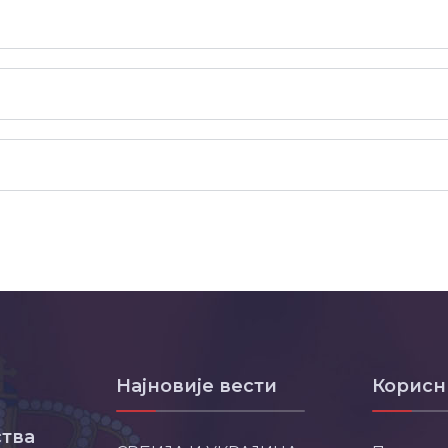
Најновије вести
Корисн
тва