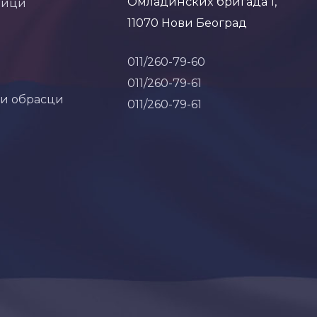
Омладинских бригада 1,
ници
11070 Нови Београд
011/260-79-60
011/260-79-61
 и обрасци
011/260-79-61