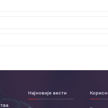
Најновије вести
Корисн
тва