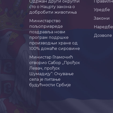
Одржан други округли
Правил
сто о Нацрту закона о
Уредбе
добробити животиња
Закони
Министарство
пољопривреде
Наредбе
поздравља нови
Дозволе
програм подршке
производњи хране од
100% домаће сировине
Министар Гламочић
отворио Сабор „Прођох
Левач, прођох
Шумадију“: Очување
села је питање
будућности Србије