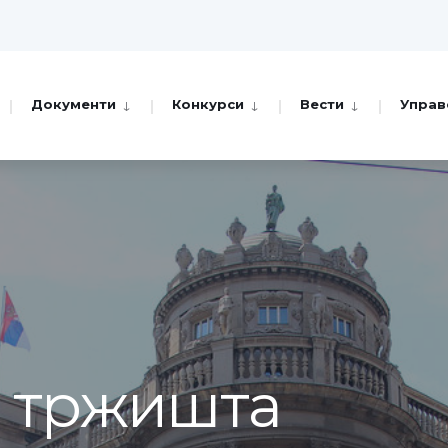
Документи
Конкурси
Вести
Управ
а тржишта