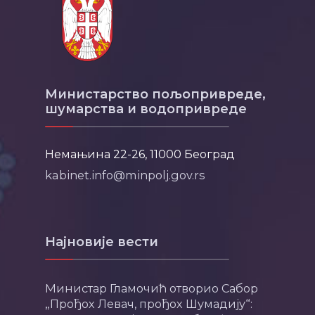
Министарство пољопривреде,
шумарства и водопривреде
Немањина 22-26, 11000 Београд
kabinet.info@minpolj.gov.rs
Најновије вести
Министар Гламочић отворио Сабор
„Прођох Левач, прођох Шумадију“: