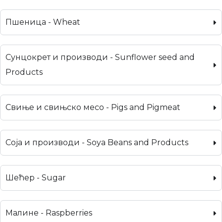
Пшеница - Wheat
Сунцокрет и производи - Sunflower seed and
Products
Свиње и свињско месо - Pigs and Pigmeat
Соја и производи - Soya Beans and Products
Шећер - Sugar
Малине - Raspberries