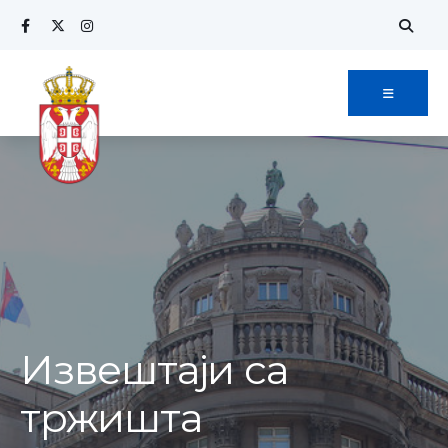
Извештаји са
тржишта