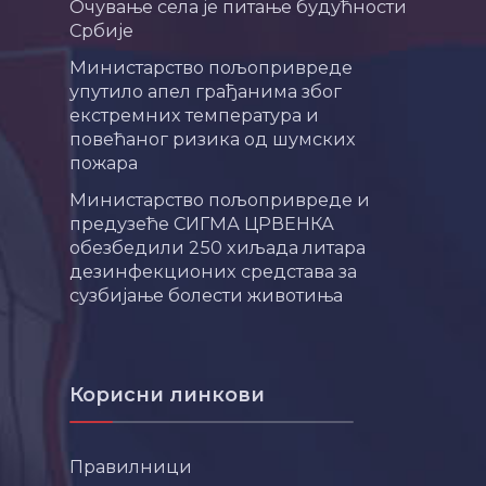
Очување села је питање будућности
Србије
Министарство пољопривреде
упутило апел грађанима због
екстремних температура и
повећаног ризика од шумских
пожара
Министарство пољопривреде и
предузеће СИГМА ЦРВЕНКА
обезбедили 250 хиљада литара
дезинфекционих средстава за
сузбијање болести животиња
Корисни линкови
Правилници