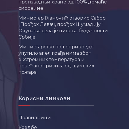
производњи хране од 100% домаће
сировине
Министар Гламочић отворио Сабор
„Прођох Левач, прођох Шумадију“:
Очување села је питање будућности
Србије
Министарство пољопривреде
упутило апел грађанима због
екстремних температура и
повећаног ризика од шумских
пожара
Корисни линкови
Правилници
Уредбе