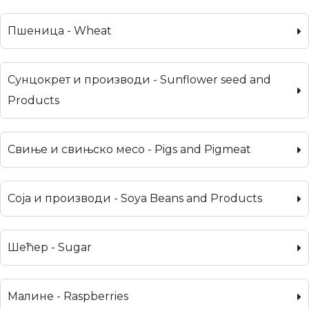
Пшеница - Wheat
Сунцокрет и производи - Sunflower seed and
Products
Свиње и свињско месо - Pigs and Pigmeat
Соја и производи - Soya Beans and Products
Шећер - Sugar
Малине - Raspberries