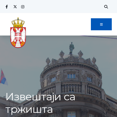
Извештаји са
тржишта