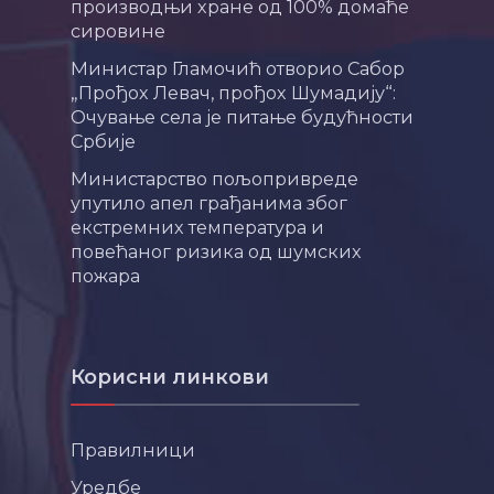
производњи хране од 100% домаће
сировине
Министар Гламочић отворио Сабор
„Прођох Левач, прођох Шумадију“:
Очување села је питање будућности
Србије
Министарство пољопривреде
упутило апел грађанима због
екстремних температура и
повећаног ризика од шумских
пожара
Корисни линкови
Правилници
Уредбе