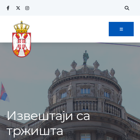
Извештаји са
тржишта