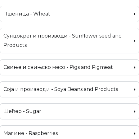
Пшеница - Wheat
Сунцокрет и производи - Sunflower seed and
Products
Свиње и свињско месо - Pigs and Pigmeat
Соја и производи - Soya Beans and Products
Шећер - Sugar
Малине - Raspberries